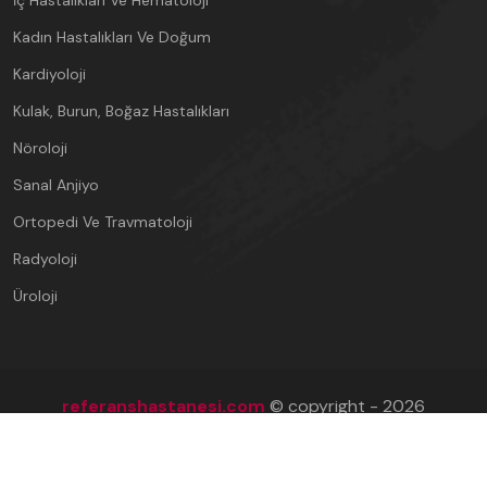
Kadın Hastalıkları Ve Doğum
Kardiyoloji
Kulak, Burun, Boğaz Hastalıkları
Nöroloji
Sanal Anjiyo
Ortopedi Ve Travmatoloji
Radyoloji
Üroloji
referanshastanesi.com
© copyright - 2026
Hastanemizin bilgi işlem sorumlusu tarafından
yönetilmektedir.
444 61 72
Son Güncelleme: 9 Ağustos 2026 Pazar