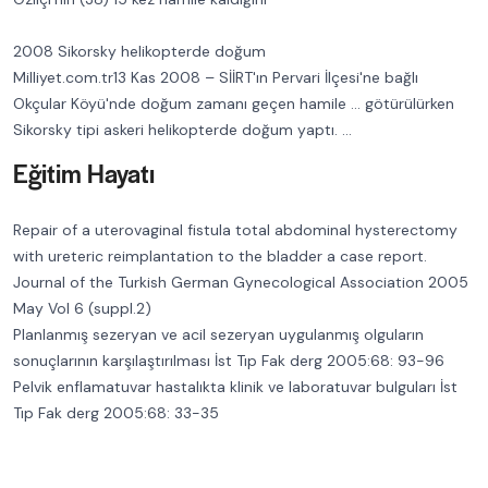
2008 Sikorsky helikopterde doğum
Milliyet.com.tr13 Kas 2008 – SİİRT'ın Pervari İlçesi'ne bağlı
Okçular Köyü'nde doğum zamanı geçen hamile ... götürülürken
Sikorsky tipi askeri helikopterde doğum yaptı. ...
Eğitim Hayatı
Repair of a uterovaginal fistula total abdominal hysterectomy
with ureteric reimplantation to the bladder a case report.
Journal of the Turkish German Gynecological Association 2005
May Vol 6 (suppl.2)
Planlanmış sezeryan ve acil sezeryan uygulanmış olguların
sonuçlarının karşılaştırılması İst Tıp Fak derg 2005:68: 93-96
Pelvik enflamatuvar hastalıkta klinik ve laboratuvar bulguları İst
Tıp Fak derg 2005:68: 33-35