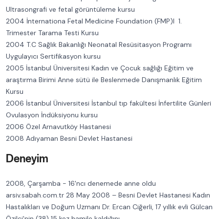
Ultrasongrafi ve fetal görüntüleme kursu
2004 İnternationa Fetal Medicine Foundation (FMP)l 1.
Trimester Tarama Testi Kursu
2004 T.C Sağlık Bakanlığı Neonatal Resüsitasyon Programı
Uygulayıcı Sertifikasyon kursu
2005 İstanbul Üniversitesi Kadın ve Çocuk sağlığı Eğitim ve
araştırma Birimi Anne sütü ile Beslenmede Danışmanlık Eğitim
Kursu
2006 İstanbul Üniversitesi İstanbul tıp fakültesi İnfertilite Günleri
Ovulasyon İndüksiyonu kursu
2006 Özel Arnavutköy Hastanesi
2008 Adıyaman Besni Devlet Hastanesi
Deneyim
2008, Çarşamba - 16'ncı denemede anne oldu
arsiv.sabah.com.tr 28 May 2008 – Besni Devlet Hastanesi Kadın
Hastalıkları ve Doğum Uzmanı Dr. Ercan Ciğerli, 17 yıllık evli Gülcan
Özilçi'nin (38) 15 kez hamile kaldığını