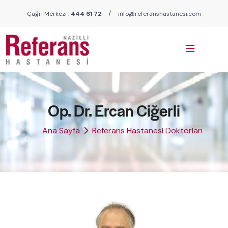
/
Çağrı Merkezi :
444 61 72
info@referanshastanesi.com
Op. Dr. Ercan Ciğerli
Ana Sayfa
Referans Hastanesi Doktorları