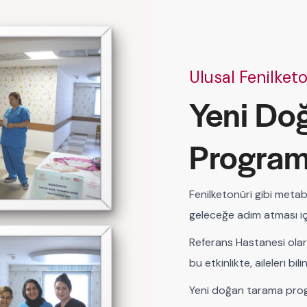
Ulusal Fenilket
Yeni Do
Programı
Fenilketonüri gibi metabo
geleceğe adım atması iç
Referans Hastanesi olara
bu etkinlikte, aileleri bi
Yeni doğan tarama prog