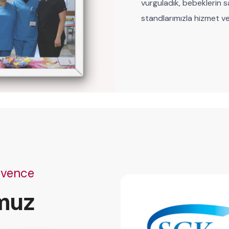
vurguladık, bebeklerin sa
standlarımızla hizmet ve
üvence
muz