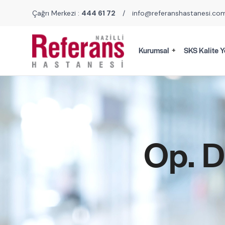
Çağrı Merkezi :
444 61 72
/
info@referanshastanesi.co
Kurumsal
SKS Kalite Y
Op. D