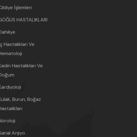
Cildiye İşlemleri
GÖĞÜS HASTALIKLARI
Dahiliye
İç Hastalıkları Ve
Hematoloji
Kadın Hastalıkları Ve
Doğum
Kardiyoloji
Kulak, Burun, Boğaz
Hastalıkları
Nöroloji
Sanal Anjiyo