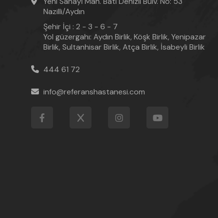
Yeni Sanayi Mah. Batı Denizli Bulv. No: 53
Nazilli/Aydın
Şehir İçi : 2 - 3 - 6 - 7
Yol güzergahı: Aydın Birlik, Köşk Birlik, Yenipazar
Birlik, Sultanhisar Birlik, Atça Birlik, İsabeyli Birlik
444 61 72
info@referanshastanesi.com