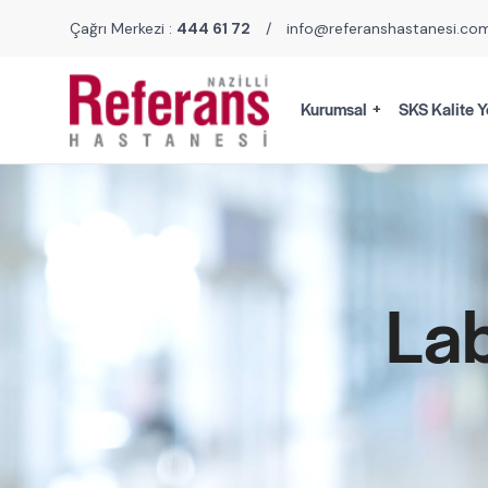
Çağrı Merkezi :
444 61 72
/
info@referanshastanesi.co
Kurumsal
SKS Kalite Y
Lab