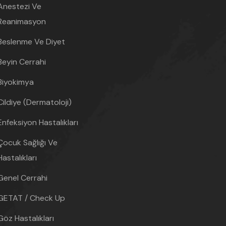
Anestezi Ve
Reanimasyon
Beslenme Ve Diyet
Beyin Cerrahi
Biyokimya
Cildiye (Dermatoloji)
Enfeksiyon Hastalıkları
Çocuk Sağlığı Ve
Hastalıkları
Genel Cerrahi
GETAT / Check Up
Göz Hastalıkları